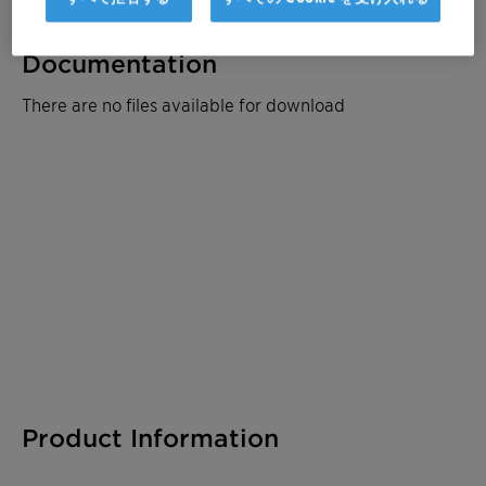
Documentation
There are no files available for download
Product Information