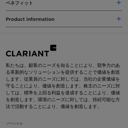
ベネフィット
Reduces UV-induced AGEs formation by
Product information
61%
Inhibits the formation of AGEs at its earliest
用途
stage
Anti-aging
Inhibits the collagen crosslinking
Categories:
Improves skin's firmness: +17% after 56
Active Ingredients
days
Compliances:
私たちは、顧客のニーズを知ることにより、競争力のあ
China compliance
る革新的なソリューションを提供することで価値を創造
Cosmos Approved
します。従業員のニーズに対しては、当社の企業価値を
INCI:
守ることにより、価値を創造します。株主のニーズに対
Olea Europaea (Olive) Oil Unsaponifiables
しては、標準を上回る利益を達成することにより、価値
Origin:
を創造します。環境のニーズに対しては、持続可能な方
From upcycled olive oil unsaponifiables
法で活動することにより、価値を創造します。
Technologies:
Botanical
ソーシャル
Upcycled