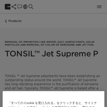
Products
REMOVAL OF IMPURITIES LIKE WATER, SALT, SURFACTANTS, SOLID
PARTICLES AND REMOVAL OF COLOR OF KEROSENE AND JET FUEL
TONSIL™ Jet Supreme P
TONSIL ™ Jet Supreme adsorbents have been establishing an
outstanding status around the world. TONSIL™ Jet Supreme
has long-standing experience in the purification of kerosene
and jet fuel. Typically TONSIL™ Jet Supreme is based after a
Merox or Merichem unit and designed to fulfill jet fuel
specifications for MSEP and JFTOT for very long cycle lives.
Jet Supreme products will finally purify the kerosene and jet
「すべての Cookie を受け入れる」をクリックすると、サイトナ
fuel from impurities like water, salts, surfactants, solid