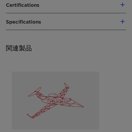
time on-stream
Certifications
TONSIL™ Jet Supreme P
Protection against moisture through double
ISO 9001
shrink wrapping foil
Specifications
ISO 14001
ISO 18001
Main components
Aluminum Silicate
関連製品
Shape
Granule
Size [mm]
0.25-2.0