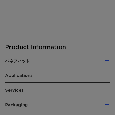
Product Information
ベネフィット
Longstanding experience around the world
Applications
with multiple feedstocks
Outstanding cycle life even for high
After MEROX: adsorption of impurities after
amount of impurities
Services
Merox unit
Less start-ups and shut-downs
After MERICHEM: adsorption of impurities
Assistance during start-up and shut-down
Improved color for kerosene and jet fuel
after Merichem unit
Packaging
Performance Monitoring
Optimizing of performance and increase
Typical packaging in 1.000 kg big bags for