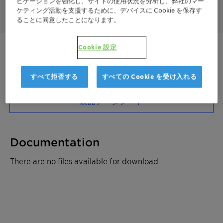
ビゲーションを強化し、サイトの使用状況を分析し、弊社のマー
particles. Jet Supreme P will further remove or stabilize color.
ケティング活動を支援するために、デバイスに Cookie を保存す
ることに同意したことになります。
Cookie 設定
ご連絡ください
サンプルを注文
すべて拒否する
すべての Cookie を受け入れる
製品データシート
Documentation
There are no files available for download