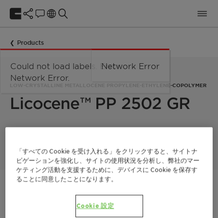
Products
Could not load labels. Error:
Network Error
Network Error.
LOW-CRYSTALLINE METALLOCENE PROPYLENE-ETHYLENE-COPOLYMER
Licocene™ PP 2502 GR
Licocene PP 2502 GR is a low crystalline metallocene-
technology based propylene-ethylene-copolymer.
「すべての Cookie を受け入れる」をクリックすると、サイトナ
ビゲーションを強化し、サイトの使用状況を分析し、弊社のマー
ケティング活動を支援するために、デバイスに Cookie を保存す
ることに同意したことになります。
ご連絡ください
Cookie 設定
製品データシート