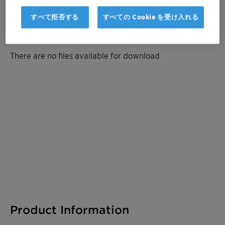
すべて拒否する
すべての Cookie を受け入れる
Documentation
There are no files available for download
Product Information