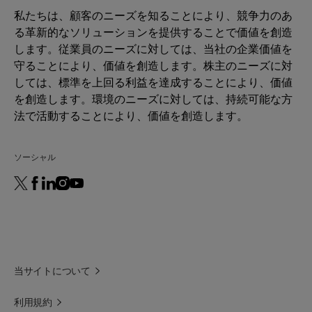
as a sole carrier for Masterbatches, Licocene PP
私たちは、顧客のニーズを知ることにより、競争力のあ
2502 GR guarantees high loadings and an
Storage
Viscosity
[mPa·s]
1700 -
DIN
る革新的なソリューションを提供することで価値を創造
outstanding dispersion of the additives being
For best shelf life store this product in a dry
2500
53019
します。従業員のニーズに対しては、当社の企業価値を
used. Processing aid for polyolefins.
area at normal ambient temperatures.
at 170
守ることにより、価値を創造します。株主のニーズに対
Minimum shelf life is two years from the date of
°C
しては、標準を上回る利益を達成することにより、価値
shipping when properly stored.
を創造します。環境のニーズに対しては、持続可能な方
*Density
[g/cm³]
~ 0.88
ISO 1183
法で活動することにより、価値を創造します。
(23°C)
ソーシャル
当サイトについて
利用規約