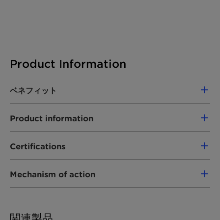
Product Information
ベネフィット
Unclogs pores and removes impurities
Product information
Reduces excess sebum and purifies skin for
a clarified complexion
用途
Improves skin radiance after a single
Certifications
Detoxifying and Anti-Pollution
application
Categories:
Soothes skin after makeup removal by
Mechanism of action
Active Ingredients
reducing redness
Compliances:
Cleanses both skin and hair from pollutants
Reduces free radicals and oxidative stress
China compliance
Activates skin detoxification through Nrf2
Cosmos Approved
関連製品
pathway