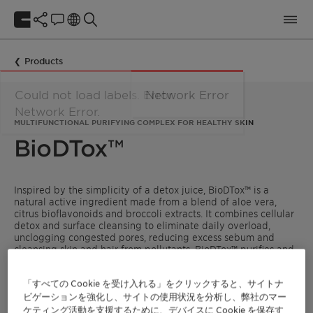
Products
MULTIFUNCTIONAL PURIFYING COMPLEX FOR HEALTHY SKIN
BioDTox™
Inspired by the simplicity of a detox juice, BioDTox™ is a
natural active ingredient made from a blend of aloe vera,
citrus bioflavonoids and broccoli extracts. It combines cellular
detox and surface cleansing to eliminate daily overload,
unclogging congested pores, reducing excess sebum and
cleansing skin and hair from pollutants. BioDTox™ purifies and
detoxifies the skin while improving radiance.
「すべての Cookie を受け入れる」をクリックすると、サイトナ
ビゲーションを強化し、サイトの使用状況を分析し、弊社のマー
ケティング活動を支援するために、デバイスに Cookie を保存す