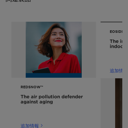
Ecofriendly
Regulates sebum production under pollution
Preservative Free
stress
INCI:
Aggregates pollutants for easier rinsing
Propanediol (and) Aloe Barbadensis Leaf
Extract (and) Bioflavonoids (and) Brassica
EOSIDIN™
Oleracea Italica (Broccoli) Extract
The im
Origin:
indoor 
Made from a blend of citrus, aloe vera and
broccoli extracts
Technologies:
追加情報
Botanical
REDSNOW™
The air pollution defender
against aging
追加情報