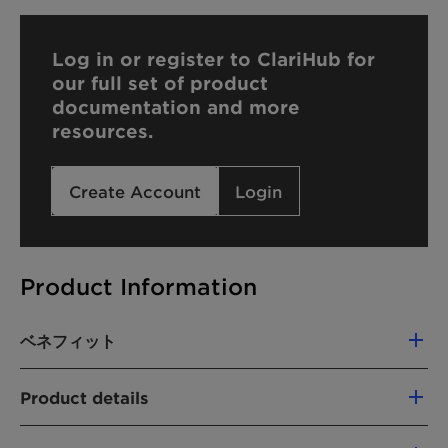
Log in or register to ClariHub for
our full set of product
documentation and more
resources.
Create Account
Login
Product Information
ベネフィット
Good compatibility with all types of oils
Product details
Good compatibility with natural and
synthetic waxes
CHEMICAL NAME