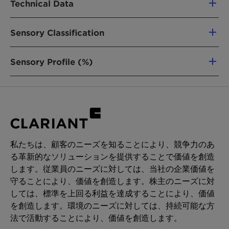
Very good pigment wetting
Technical Data
PPG-5-Ceteth-20
Recommended as a solubilizer for bath oils
and fragrances
Sensory Classification
製品機能
Emollient
Spreading Value
2
22 mm
/10 min
Sensory Profile (%)
Not sure which emulsifier is the right choice for
CHEMICAL TYPE
you? Find your match with our
Emulsifier
Spreading Rate
low
Selection Tool.
Alkoxylated Alcohols
Refractive Index
1.4622 nD
用途
Dynamic Viscosity
360 mPas
Cream, Lotion
私たちは、顧客のニーズを知ることにより、競争力のあ
Surface Tension
35.5 mN/m
PERFORMANCE CLAIMS
る革新的なソリューションを提供することで価値を創造
Conditioning
します。従業員のニーズに対しては、当社の企業価値を
rHLB
9
守ることにより、価値を創造します。株主のニーズに対
しては、標準を上回る利益を達成することにより、価値
Polarity
high
を創造します。環境のニーズに対しては、持続可能な方
法で活動することにより、価値を創造します。