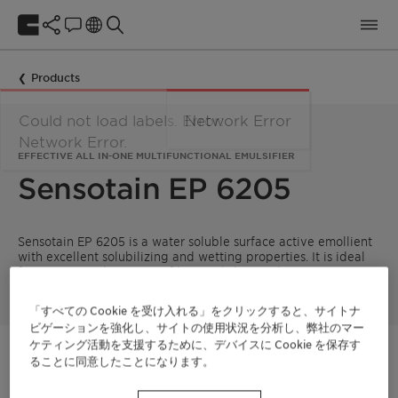
Products
Could not load labels. Error:
Network Error
Network Error.
EFFECTIVE ALL IN-ONE MULTIFUNCTIONAL EMULSIFIER
Sensotain EP 6205
Sensotain EP 6205 is a water soluble surface active emollient
with excellent solubilizing and wetting properties. It is ideal
for use in a wide variety of hair and skin applications.
「すべての Cookie を受け入れる」をクリックすると、サイトナ
ビゲーションを強化し、サイトの使用状況を分析し、弊社のマー
ケティング活動を支援するために、デバイスに Cookie を保存す
ご連絡ください
ることに同意したことになります。