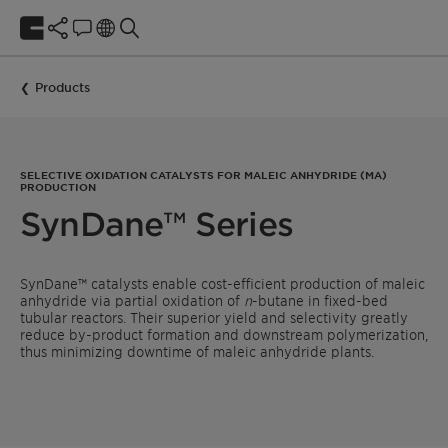
Products
SELECTIVE OXIDATION CATALYSTS FOR MALEIC ANHYDRIDE (MA)
PRODUCTION
SynDane™ Series
SynDane™ catalysts enable cost-efficient production of maleic
anhydride via partial oxidation of
n
-butane in fixed-bed
tubular reactors. Their superior yield and selectivity greatly
reduce by-product formation and downstream polymerization,
thus minimizing downtime of maleic anhydride plants.