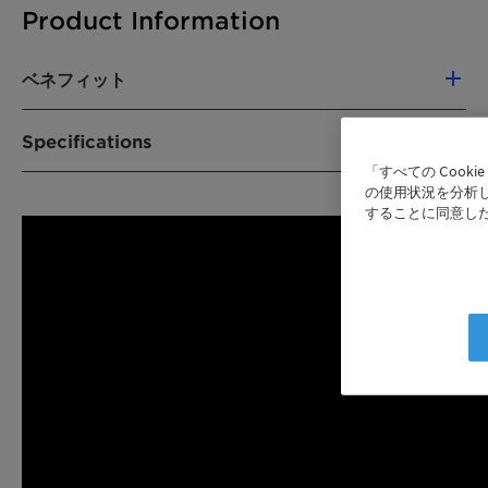
Product Information
ベネフィット
Higher selectivity and maleic anhydride
Specifications
yield due to innovative microstructure and
「すべての Coo
chemical composition
の使用状況を分析し
Proprietary double-alpha shape of some
することに同意し
Product composition
Vanadium
SynDane™ catalysts reduces pressure drop,
phosphorus mixed
thus maximizing energy and process
oxide
efficiency
Excellent operating stability ensures long
Size
Smaller and big
catalyst lifetime
rings
Reduced formation of undesired by-
products (e.g. acrylic acid, acetic acid)
Shape
Rings and low
decreases plant downtime for equipment
pressure-drop shape
cleaning
("double alpha"
In plants with water-based backend
shape)