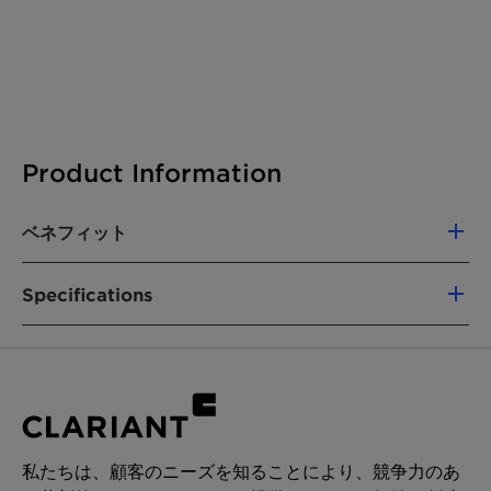
Product Information
ベネフィット
High temperature stability
Specifications
Available in a wide variety of forms and
cell types
Supplied with housings for easy on-site
Product composition
Platinum-group
installation
metal coating on
Long operating life
metal or ceramic
substrates
私たちは、顧客のニーズを知ることにより、競争力のあ