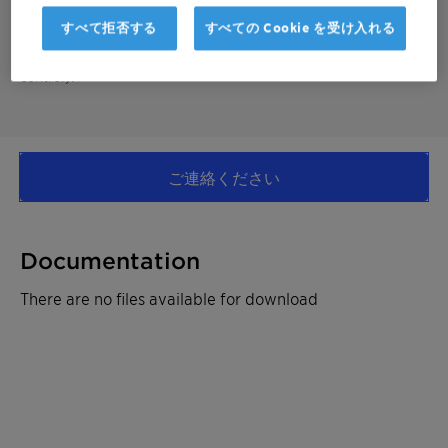
The catalyst oxidizes carbon monoxide (CO) and other
hydrocarbons (HCs). At the same time, it reduces nitrogen
すべて拒否する
すべての Cookie を受け入れる
oxides (NOx) into CO2, water and nitrogen. It can be used in
rich-burn applications with air-fuel-ratio control (lambda
control).
ご連絡ください
Documentation
There are no files available for download