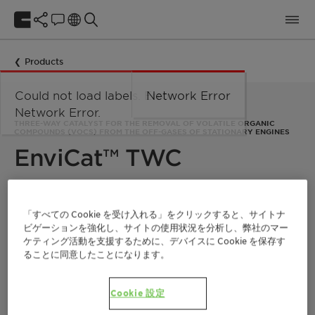
Products
Could not load labels. Error:
Network Error
Network Error.
THREE-WAY CATALYST FOR THE REMOVAL OF VOLATILE ORGANIC
COMPOUNDS (VOCS) FROM THE OFF-GASES OF STATIONARY ENGINES
EnviCat™ TWC
At Clariant, we have been developing and manufacturing
catalysts to clean exhaust gases from combustion processes
「すべての Cookie を受け入れる」をクリックすると、サイトナ
since the early 1980s. They are used for engines running on
ビゲーションを強化し、サイトの使用状況を分析し、弊社のマー
various fuels, such as natural gas, diesel, bio-diesel, LPG,
ケティング活動を支援するために、デバイスに Cookie を保存す
landfill gas, synthetics, dimethyl ether, alcohols, or methane.
ることに同意したことになります。
EnviCat TWC is a three-way catalyst (TWC) for engine
emission control. It removes volatile organic compounds
(VOCs) from the off-gases of stationary engines and gas
Cookie 設定
turbines.