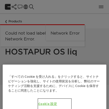
Products
Could not load labels. Error:
Network Error
Network Error.
MILD SURFACTANT
HOSTAPUR OS liq
Hostapur OS Liq is a anionic surfactant . It has strong wetting
and cleaning action and good foaming power.
「すべての Cookie を受け入れる」をクリックすると、サイトナ
ビゲーションを強化し、サイトの使用状況を分析し、弊社のマー
ケティング活動を支援するために、デバイスに Cookie を保存す
ることに同意したことになります。
ご連絡ください
Cookie 設定
見積もりを取る