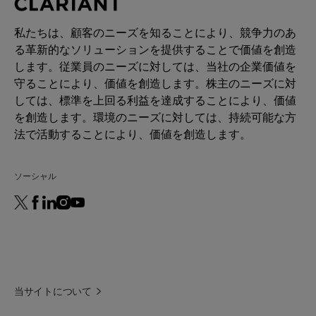
製品機能
Mild Surfactant
私たちは、顧客のニーズを知ることにより、競争力のあ
る革新的なソリューションを提供することで価値を創造
CHEMICAL TYPE
します。従業員のニーズに対しては、当社の企業価値を
Sulfonic Acids
守ることにより、価値を創造します。株主のニーズに対
しては、標準を上回る利益を達成することにより、価値
用途
を創造します。環境のニーズに対しては、持続可能な方
Shower, Liquid Soap
法で活動することにより、価値を創造します。
Shampoo
ソーシャル
PERFORMANCE CLAIMS
Cleansing
Foam boosting
Cold-processable
当サイトについて