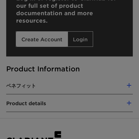
our full set of product
documentation and more
resources.
Create Account
Login
Product Information
ベネフィット
High foam
Product details
CHEMICAL NAME
Sodium C14-16 Olefin Sulfonate