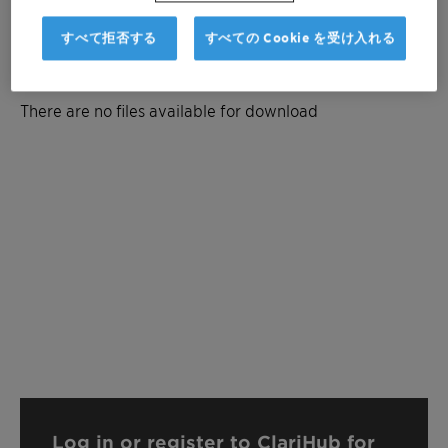
すべて拒否する
すべての Cookie を受け入れる
Documentation
There are no files available for download
Log in or register to ClariHub for