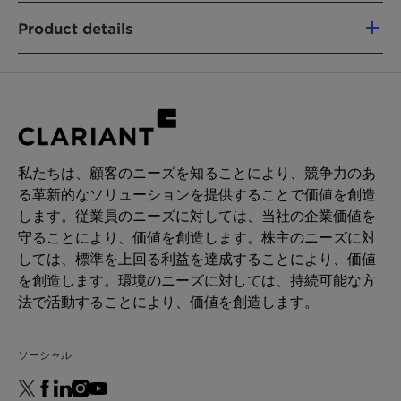
Renewable Carbon Index (RCI):
100,0%
Product details
製品機能
Humectant
Solvent
Intermediate & process aid
私たちは、顧客のニーズを知ることにより、競争力のあ
CHEMICAL TYPE
る革新的なソリューションを提供することで価値を創造
Ethoxylates
します。従業員のニーズに対しては、当社の企業価値を
守ることにより、価値を創造します。株主のニーズに対
用途
しては、標準を上回る利益を達成することにより、価値
Paint additive manufacturing
を創造します。環境のニーズに対しては、持続可能な方
法で活動することにより、価値を創造します。
ソーシャル