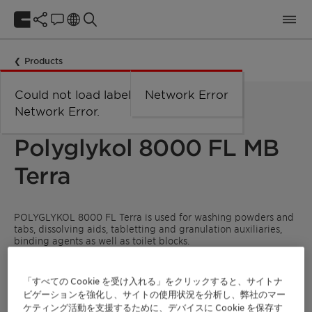
Products
Could not load labels. Error:
Network Error
Network Error.
AUXILIARY FOR THE DETERGENT INDUSTRY
Polyglykol 8000 FL MB
Terra
POLYGLYKOL 8000 FL Terra is used for washing powders and
tabs, dissolving aids, tabletting and granulation auxiliaries,
binding agents as well as toilet blocks.
It provides the same performance as its conventional
counterpart.
「すべての Cookie を受け入れる」をクリックすると、サイトナ
ビゲーションを強化し、サイトの使用状況を分析し、弊社のマー
As member of the Terra-family, the purpose of the mass-
ケティング活動を支援するために、デバイスに Cookie を保存す