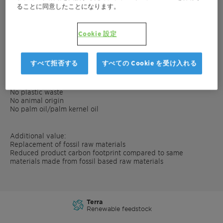
balanced supply chain model is to use bio-based or
ることに同意したことになります。
renewable raw materials.
The mass balance is certified
according to the ISCC Plus standards for the chemical industry.
Cookie 設定
This means:
すべて拒否する
すべての Cookie を受け入れる
Use of raw materials specified by the EU directive
2015/1513/EC Annex IX
No plastic waste
No animal origin
No palm oil/palm kernel oil
Additional value:
Replacement of fossil raw materials
Reduced product carbon footprint compared to same
materials made from fossil based raw materials
Terra
Renewable feedstock