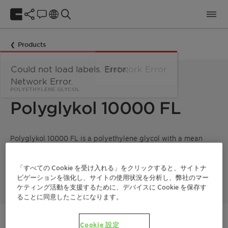
Products
Could not load labels. Error:
Network Error
Network Error.
POLYETHYLENE GLYCOL
Polyglykol 10000 FL
Polyglykol 10000 FL is a polyethylene glycol with a mean
molecular weight of 10000 g/mol. Product supplied in melt
form, ready for immediate use in high-temperature
demanding processes, such as making rheology modifiers
「すべての Cookie を受け入れる」をクリックすると、サイトナ
(HEUR thickeners).
ビゲーションを強化し、サイトの使用状況を分析し、弊社のマー
ケティング活動を支援するために、デバイスに Cookie を保存す
ることに同意したことになります。
ご連絡ください
Cookie 設定