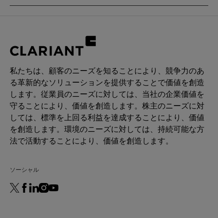
thickeners)
製品機能
High-quality product with tailored
Intermediate & process aid
specifications and batch-to-batch
consistency:
CHEMICAL TYPE
Narrow molecular weight distribution
Polyethylene glycol
Low content of contaminants, including
私たちは、顧客のニーズを知ることにより、競争力のあ
alkali metals
る革新的なソリューションを提供することで価値を創造
用途
Low water content
します。従業員のニーズに対しては、当社の企業価値を
Paint additive manufacturing
守ることにより、価値を創造します。株主のニーズに対
Chemical synthesis
しては、標準を上回る利益を達成することにより、価値
Resin synthesis
を創造します。環境のニーズに対しては、持続可能な方
Ceramics formulation
法で活動することにより、価値を創造します。
ソーシャル