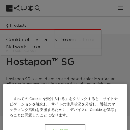
Products
Could not load labels. Error:
Network Error
Network Error.
MILD SURFACTANT
Hostapon™ SG
Hostapon SG is a mild amino acid based anionic surfactant
with performance boosting properties, giving a rich and
creamy foam from the slightly acidic range to the alkaline
range. In combination with betaines, at pH > 7 the flash foam
is comparable to standard SLES/Betaine systems.
「すべての Cookie を受け入れる」をクリックすると、サイトナ
ビゲーションを強化し、サイトの使用状況を分析し、弊社のマー
ケティング活動を支援するために、デバイスに Cookie を保存す
ることに同意したことになります。
ご連絡ください