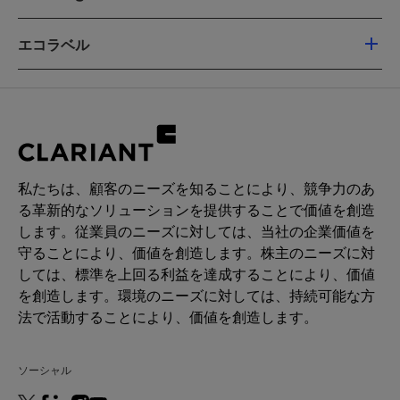
Mild Surfactant
Foaming properties such as foam
Liquid
creaminess and flash foam are the highest
エコラベル
CHEMICAL TYPE
at pH above 7
Glycinate
EU Ecoflower
Halal
Kosher
用途
Nordic Swan
Registration China
Hard surface cleaning
RSPO MB (PALM-BASED)
Vegan
Hand dishwashing
Chemical Nature:
Glycinate
Laundry pre-treatment
私たちは、顧客のニーズを知ることにより、競争力のあ
製品機能:
Laundry detergents
る革新的なソリューションを提供することで価値を創造
します。従業員のニーズに対しては、当社の企業価値を
再生可能炭素指数(RCI):
86 %
PERFORMANCE CLAIMS
守ることにより、価値を創造します。株主のニーズに対
環境ワーキンググループ（EWG）評価:
0
しては、標準を上回る利益を達成することにより、価値
Detergency booster
Leaping Bunny: Individual scrutiny is needed to
を創造します。環境のニーズに対しては、持続可能な方
Mild to skin
deliver precise conclusions for your product .
法で活動することにより、価値を創造します。
Easy to thicken
Get in touch for more information.
High foam
ソーシャル