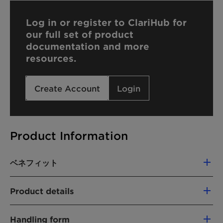
Log in or register to ClariHub for
our full set of product
documentation and more
resources.
Create Account
Login
Product Information
ベネフィット
Significantly milder than other anionic
Product details
surfactants
Efficient in broad pH range from acidic to
製品機能
alkaline
Handling form