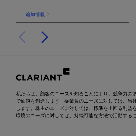
Flash point
> 100 °C
追加情報
(DIN 51758)
Viscosity,
< 100 mPa.s
dynamic (20
°C)
pH (10 g/l, 20
Approx. 3
°C)
私たちは、顧客のニーズを知ることにより、競争力の
で価値を創造します。従業員のニーズに対しては、当
します。株主のニーズに対しては、標準を上回る利益
環境のニーズに対しては、持続可能な方法で活動する