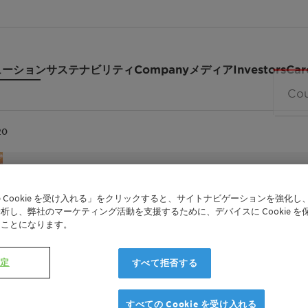
ューション
サステナビリティ
Company
メディア
Investors
Car
20
 Cookie を受け入れる」をクリックすると、サイトナビゲーションを強化し
析し、弊社のマーケティング活動を支援するために、デバイスに Cookie を
EMULSIFIER WITH CORROSION INHIBITION PRO
たことになります。
Emulsoge
設定
すべて拒否する
すべての Cookie を受け入れる
Emulsogen™ COL 020 is a low foaming ether 