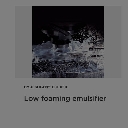
Pour point
Approx. 18°C
(DIN ISO 3016)
Ionicity
Nonionic (as acid), Anionic (as s
Solubility in
Dispersible
water
Solubility in
Soluble in Shell Gravex 915 (na
mineral oil
15 (paraffinic), Nynas T 22 (hyd
Hard water
Stable against hard water
EMULSOGEN™ CIO 050
compatibility
Low foaming emulsifier
Density (20
1 g/cm³
°C)
Boiling point
> 360 °C