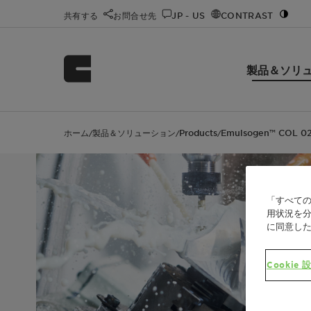
共有する
お問合せ先
JP - US
CONTRAST
製品＆ソリ
ホーム
製品＆ソリューション
Products
Emulsogen™ COL 0
/
/
/
「すべての
用状況を分
に同意し
Cookie 