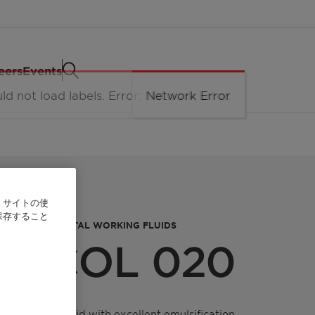
eers
Events
、サイトの使
保存すること
PERTIES FOR METAL WORKING FLUIDS
n™ COL 020
carboxylic acid with excellent emulsification