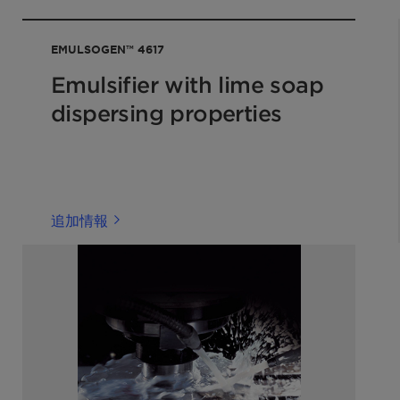
EMULSOGEN™ 4617
Emulsifier with lime soap
alt)
dispersing properties
phthenic), Shell Ondina
rocrack)
追加情報