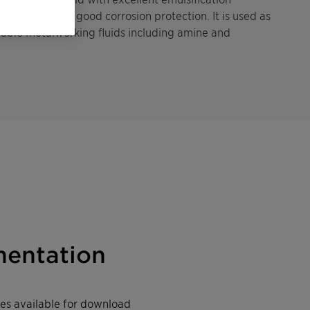
, it also shows good corrosion protection. It is used as
fiable metalworking fluids including amine and
entation
iles available for download