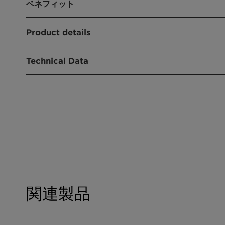
ベネフィット
Excellent emulsification properties
Product details
Good corrosion protection when neutralized
Low foaming
製品機能
Stable against hard water
Technical Data
Nonionic emulsifier
Dispersible in water
Soluble in various mineral oils
用途
Property
Value
Metal working fluids (semi-synthetic)
Metal working fluids (milky-type)
Composition
Ether carboxylic acid (2 EO)
Appearance
Yellowish, clear liquid
(20°C)
Active content
Approx. 92%
関連製品
pH value
Approx. 3
HLB value
Approx. 6