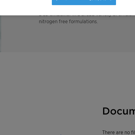
properties. If neutralized with alkanolamines
a co-emulsifier in a broad variety of emulsi
nitrogen free formulations.
Docum
There are no f