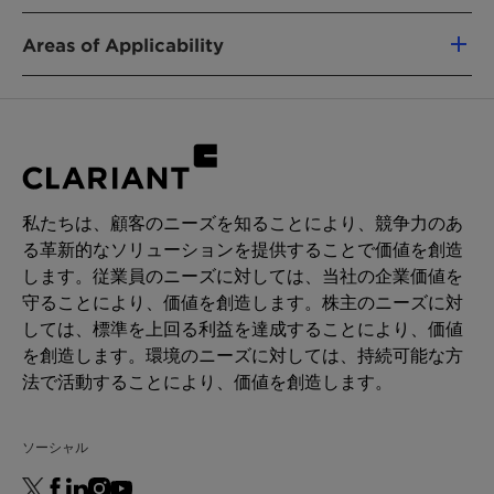
Solvent / Humectant / Plasticizer for paper,
wood, cellulose films, inks, coatings,
Areas of Applicability
adhesives, sealants, concrete
Polyester or polyurethane resins
Mould release agent for rubber and
Paper, wood, cellulose films, inks, coatings,
elastomer processing; lubricant
adhesives, sealants, concrete
formulations, metal working fluids
Rubber and elastomer processing
Binder for ceramics
Ceramics
Component of auxiliaries for fiber, textile
Fiber, textile and leather processing
私たちは、顧客のニーズを知ることにより、競争力のあ
and leather processing
Heat transfer medium
る革新的なソリューションを提供することで価値を創造
Heat transfer medium
します。従業員のニーズに対しては、当社の企業価値を
守ることにより、価値を創造します。株主のニーズに対
しては、標準を上回る利益を達成することにより、価値
を創造します。環境のニーズに対しては、持続可能な方
法で活動することにより、価値を創造します。
ソーシャル