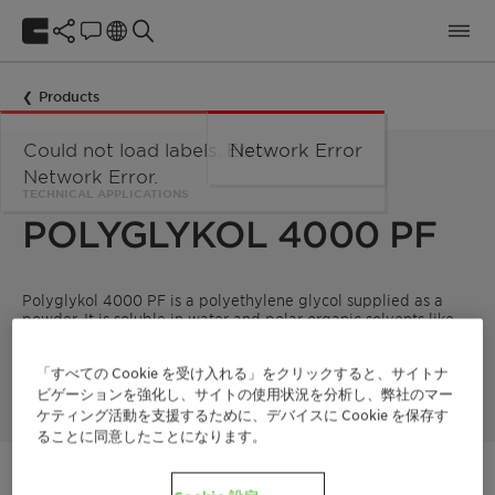
Products
Could not load labels. Error:
Network Error
Network Error.
TECHNICAL APPLICATIONS
POLYGLYKOL 4000 PF
Polyglykol 4000 PF is a polyethylene glycol supplied as a
powder. It is soluble in water and polar organic solvents like
acetone or methanol, but insoluble in pure hydrocarbons. It
shows typical chemical reactions of alcohols/diols and a very
「すべての Cookie を受け入れる」をクリックすると、サイトナ
low evaporation rate.
ビゲーションを強化し、サイトの使用状況を分析し、弊社のマー
ケティング活動を支援するために、デバイスに Cookie を保存す
ることに同意したことになります。
ご連絡ください