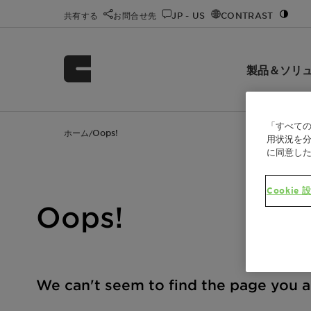
共有する
お問合せ先
JP - US
CONTRAST
製品＆ソリ
「すべての
ホーム
Oops!
/
用状況を分
に同意し
Cookie 
Oops!
We can't seem to find the page you ar