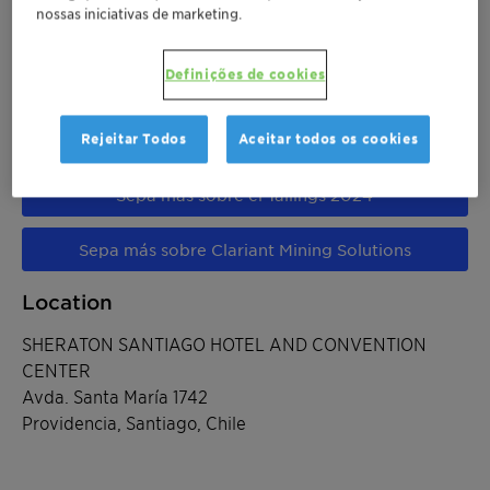
nossas iniciativas de marketing.
jun 12-14, 2024
| Providencia, Santiago, Chile
Definições de cookies
Tailings 2024
Rejeitar Todos
Aceitar todos os cookies
Sepa más sobre el Tailings 2024
Sepa más sobre Clariant Mining Solutions
Location
SHERATON SANTIAGO HOTEL AND CONVENTION
CENTER
Avda. Santa María 1742
Providencia, Santiago, Chile