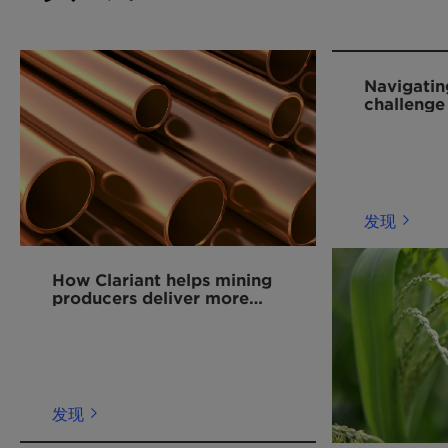
Navigatin
challenge
alternati
发现
How Clariant helps mining
producers deliver more
copper for the energy
transition
发现