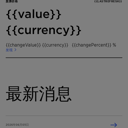
股票价格
{{LASTREFRESH}}
{{value}}
{{currency}}
{{changeValue}} {{currency}}
{{changePercent}} %
发现
最新消息
2026年06月05日