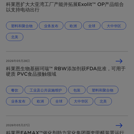
科莱恩扩大大亚湾工厂产能并拓展Exolit™ OP产品组合
以支持电动出行
塑料和聚合物
业务发布
欧洲
全球
大中华区
北美
2026年05月28日
科莱恩生物基丽珂瑞™ RBW添加剂获FDA批准，可用于
硬质 PVC食品接触领域
餐饮
工业及公共设施维护
包装
塑料和聚合物
业务发布
欧洲
全球
大中华区
北美
2026年05月27日
科莱恩FAMAX™催化剂助力宜化集团两套甲醛装置运行