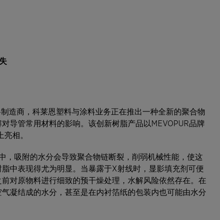
失
改性料制造商，科莱恩塑料与涂料业务正在推出一种全新的聚合物
对导管常用材料的影响。该创新树脂产品以MEVOPUR品牌
展上亮相。
U）中，吸附的水分会导致聚合物链断裂，削弱机械性能，使这
树脂中表现得尤为明显。当暴露于X射线时，显影填充剂可便
之前对原物料进行细致的预干燥处理，水解风险依然存在。在
空气凝结成的水分，甚至是在内衬箔纸的包装内也可能由水分