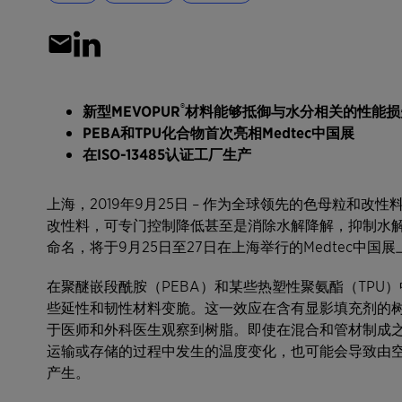
®
新型MEVOPUR
材料能够抵御与水分相关的性能损
PEBA
和TPU
化合物首次亮相Medtec
中国展
在ISO-13485
认证工厂生产
上海，2019年9月25日 – 作为全球领先的色母粒和
改性料，可专门控制降低甚至是消除水解降解，抑制水解
命名，将于9月25日至27日在上海举行的Medtec中国
在聚醚嵌段酰胺（PEBA）和某些热塑性聚氨酯（TP
些延性和韧性材料变脆。这一效应在含有显影填充剂的
于医师和外科医生观察到树脂。即使在混合和管材制成
运输或存储的过程中发生的温度变化，也可能会导致由
产生。