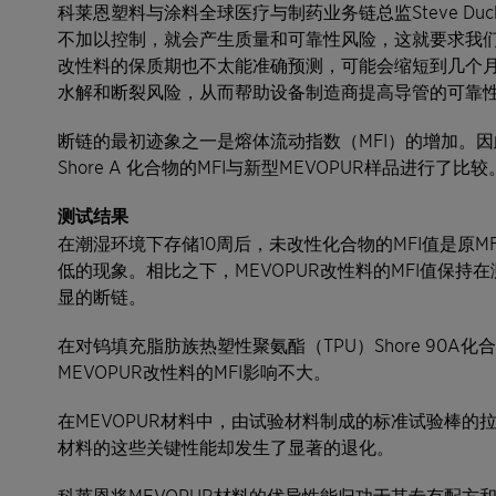
科莱恩塑料与涂料全球医疗与制药业务链总监Steve Du
不加以控制，就会产生质量和可靠性风险，这就要求我
改性料的保质期也不太能准确预测，可能会缩短到几个
水解和断裂风险，从而帮助设备制造商提高导管的可靠性
断链的最初迹象之一是熔体流动指数（MFI）的增加。因
Shore A 化合物的MFI与新型MEVOPUR样品进行了比较
测试结果
在潮湿环境下存储10周后，未改性化合物的MFI值是原
低的现象。相比之下，MEVOPUR改性料的MFI值保
显的断链。
在对钨填充脂肪族热塑性聚氨酯（TPU）Shore 90
MEVOPUR改性料的MFI影响不大。
在MEVOPUR材料中，由试验材料制成的标准试验棒
材料的这些关键性能却发生了显著的退化。
科莱恩将MEVOPUR材料的优异性能归功于其专有配方