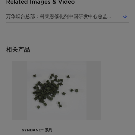
Related Images & Video
万华烟台总部：科莱恩催化剂中国研发中心总监赵世忠（左三），科莱恩催化剂特种化学品中国区销售总监黄有旺（左四），万华特种化学品采购经理李栋（左五），科莱恩添加剂业务单元亚太区销售总监苏涍竣（Darr... (1.19 MB)
相关产品
SYNDANE™ 系列