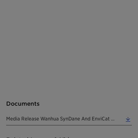
Documents
Media Release Wanhua SynDane And EnviCat N2O_S 220712 EN (0.20 MB)