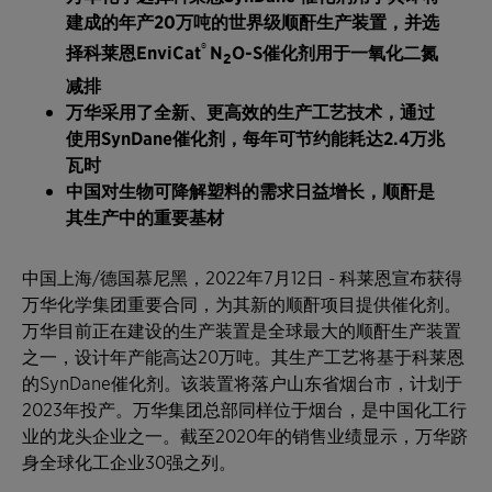
建成的年产
20
万吨的世界级顺酐生产装置，并选
®
择科莱恩
EnviCat
N
O-S
催化剂用于一氧化二氮
2
减排
万华采用了全新、更高效的生产工艺技术，通过
使用
SynDane
催化剂，每年可节约能耗达
2.4
万兆
瓦时
中国对生物可降解塑料的需求日益增长，顺酐是
其生产中的重要基材
中国上海/德国慕尼黑，2022年7月12日 - 科莱恩宣布获得
万华化学集团重要合同，为其新的顺酐项目提供催化剂。
万华目前正在建设的生产装置是全球最大的顺酐生产装置
之一，设计年产能高达20万吨。其生产工艺将基于科莱恩
的SynDane催化剂。该装置将落户山东省烟台市，计划于
2023年投产。万华集团总部同样位于烟台，是中国化工行
业的龙头企业之一。截至2020年的销售业绩显示，万华跻
身全球化工企业30强之列。