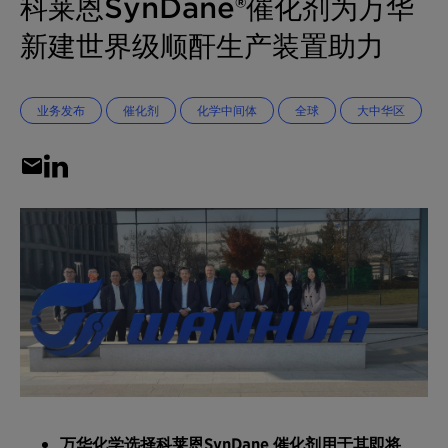
科莱恩SynDane®催化剂为万华
新建世界级顺酐生产装置助力
业务发布
催化剂
化学中间体
全球
大中华区
万华化学
选择
科莱恩
SynDane
催化剂用于其即将