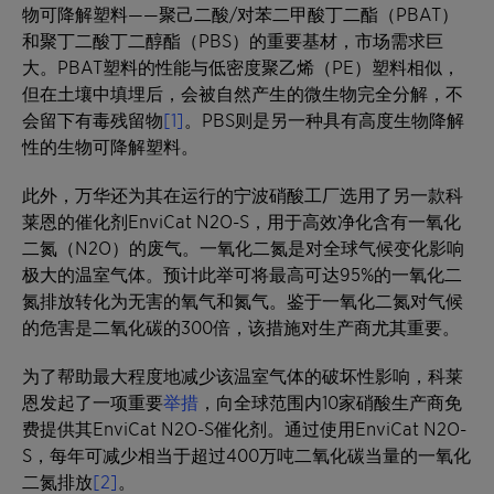
物可降解塑料——聚己二酸/对苯二甲酸丁二酯（PBAT）
和聚丁二酸丁二醇酯（PBS）的重要基材，市场需求巨
大。PBAT塑料的性能与低密度聚乙烯（PE）塑料相似，
但在土壤中填埋后，会被自然产生的微生物完全分解，不
会留下有毒残留物
[1]
。PBS则是另一种具有高度生物降解
性的生物可降解塑料。
此外，万华还为其在运行的宁波硝酸工厂选用了另一款科
莱恩的催化剂EnviCat N2O-S，用于高效净化含有一氧化
二氮（N2O）的废气。一氧化二氮是对全球气候变化影响
极大的温室气体。预计此举可将最高可达95%的一氧化二
氮排放转化为无害的氧气和氮气。鉴于一氧化二氮对气候
的危害是二氧化碳的300倍，该措施对生产商尤其重要。
为了帮助最大程度地减少该温室气体的破坏性影响，科莱
恩发起了一项重要
举措
，向全球范围内10家硝酸生产商免
费提供其EnviCat N2O-S催化剂。通过使用EnviCat N2O-
S，每年可减少相当于超过400万吨二氧化碳当量的一氧化
二氮排放
[2]
。