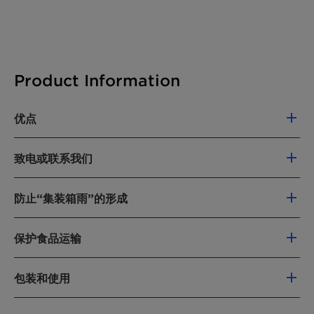
Product Information
优点
可安全接触食品
致电或联系我们
不含富马酸二甲酯 (DMF) - 无毒性
操作安全简单
有关我们的
干燥剂
、货物干燥剂、或湿度指示卡
可以与常规工业配料一同弃置
防止“集装箱雨”的形成
和插头的更多信息，请
给我们致电
或发送电子邮
市面上性能最好的产品
件至
desiccants@clariant.com
露点控制是 Container Dri II 干燥剂的一个独特功
具有成本效益
保护食品运输
能，也称为“吸湿袋”或“干燥袋”。露点是指集装箱
用量少，吸湿效果佳
通过以下方式加入我们：
壁和顶部等表面开始形成冷凝水的温度。
满足了可可贸易联合会 (FCC) 关于可可豆集
Container Dri II 利用产品中氯化钙的超强吸湿能
Container Dri II 产品能有效去除周围空气中的水
包装和使用
装箱运输的最新指南的建议值
YouTube
力，已成功保护可可豆免受湿气损害，轻松满足
分，降低露点，从而防止“集装箱雨”对所运输的
™
了可可商业联合会 (FCC) 有关可可豆集装箱运输
科莱恩 EcoTain
独家认证
Container Dri II 提供多种配置， 以最好地适应不
货物造成损坏。