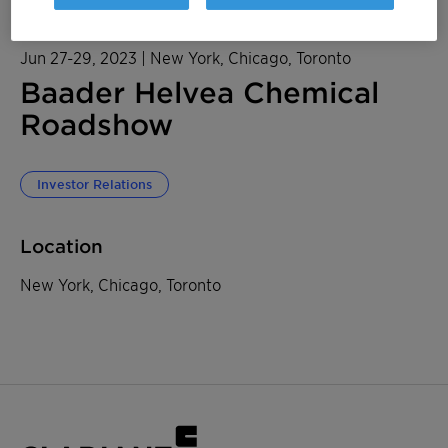
Jun 27-29, 2023
| New York, Chicago, Toronto
Baader Helvea Chemical
Roadshow
Investor Relations
Location
New York, Chicago, Toronto