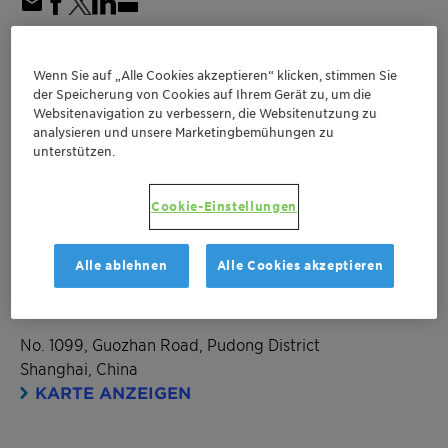
Mrz 20-22, 2024
| Shanghai, China
Wenn Sie auf „Alle Cookies akzeptieren“ klicken, stimmen Sie
PCHi 2024
der Speicherung von Cookies auf Ihrem Gerät zu, um die
Websitenavigation zu verbessern, die Websitenutzung zu
analysieren und unsere Marketingbemühungen zu
unterstützen.
Greater China
Personal Care
Cookie-Einstellungen
Location
Shanghai World Expo Exhibition and Convention
Alle ablehnen
Alle Cookies akzeptieren
Center
1C38
No. 1099, Guozhan Road, Pudong District
Shanghai, China
KARTE ANZEIGEN