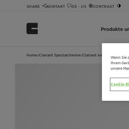
SHARE
KONTAKT
DE - US
CONTRAST
Produkte u
Home
Clariant Spezialchemie
Clariant events
BofA Mate
/
/
/
Wenn Sie a
Ihrem Gerä
unsere Ma
Cookie-E