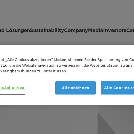
nd Lösungen
Sustainability
Company
Media
Investors
Ca
rials & Infrastructure Conference
uf „Alle Cookies akzeptieren“ klicken, stimmen Sie der Speicherung von Co
t zu, um die Websitenavigation zu verbessern, die Websitenutzung zu anal
rketingbemühungen zu unterstützen.
instellungen
Alle ablehnen
Alle Cookies a