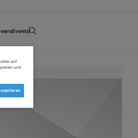
reers
Events
okies auf
ysieren und
kzeptieren