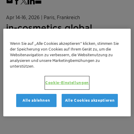
Apr 14-16, 2026
| Paris, Frankreich
in-cosmetics global
Wenn Sie auf „Alle Cookies akzeptieren“ klicken, stimmen Sie
Personal Care
der Speicherung von Cookies auf Ihrem Gerät zu, um die
Websitenavigation zu verbessern, die Websitenutzung zu
analysieren und unsere Marketingbemühungen zu
in-cosmetics global
unterstützen.
Location
Cookie-Einstellungen
Paris Expo Porte de Versailles
3H50
Alle ablehnen
Alle Cookies akzeptieren
Paris, Frankreich