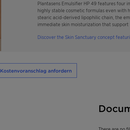
Plantasens Emulsifier HP 49 features four in
highly stable cosmetic formulas even with hi
stearic acid-derived lipophilic chain, the em
immediate skin moisturization that support t
Discover the Skin Sanctuary concept featur
Kostenvoranschlag anfordern
Docum
There are no f