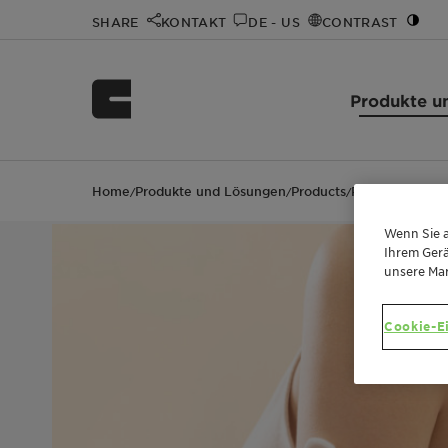
SHARE
KONTAKT
DE - US
CONTRAST
Produkte u
Home
Produkte und Lösungen
Products
Plantasens Emu
/
/
/
Wenn Sie a
Ihrem Gerä
unsere Ma
Cookie-E