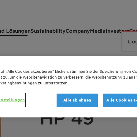
nd Lösungen
Sustainability
Company
Media
Investors
Ca
Cou
lsifier HP 49
uf „Alle Cookies akzeptieren“ klicken, stimmen Sie der Speicherung von Co
t zu, um die Websitenavigation zu verbessern, die Websitenutzung zu anal
THE SOFT SIDE OF MOISTURIZATION
rketingbemühungen zu unterstützen.
Plantasens
instellungen
Alle ablehnen
Alle Cookies a
HP 49