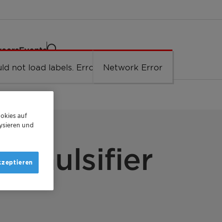
reers
Events
ld not load labels. Error: Network Error.
Network Error
okies auf
ysieren und
 Emulsifier
kzeptieren