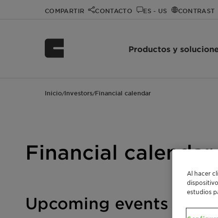
COMPARTIR
CONTACTO
ES - US
CONTRAST
Productos y solucion
Inicio
Investors
Financial calendar
/
/
Financial calendar
Al hacer c
dispositiv
estudios p
Upcoming events