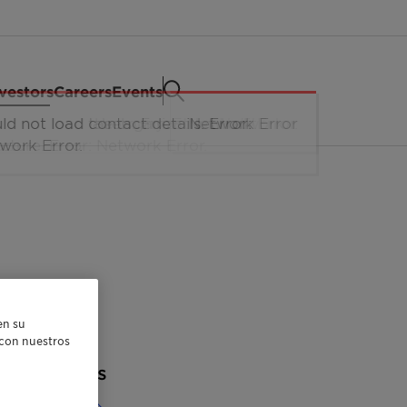
vestors
Careers
Events
en su
r con nuestros
Past events