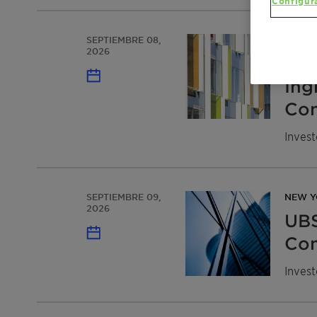
Configur
SEPTIEMBRE 08,
LONDO
2026
Ber
Ing
Con
Invest
SEPTIEMBRE 09,
NEW Y
2026
UBS
Con
Invest