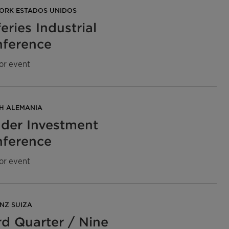
ORK ESTADOS UNIDOS
feries Industrial
ference
or event
H ALEMANIA
der Investment
ference
or event
NZ SUIZA
rd Quarter / Nine