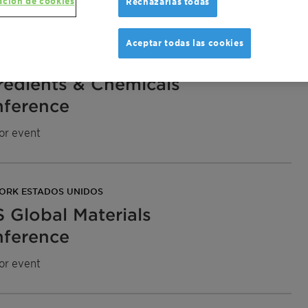
ación de cookies
Rechazarlas todas
N UNITED KINGDOM
Aceptar todas las cookies
enberg Food
redients & Chemicals
ference
or event
ORK ESTADOS UNIDOS
 Global Materials
ference
or event