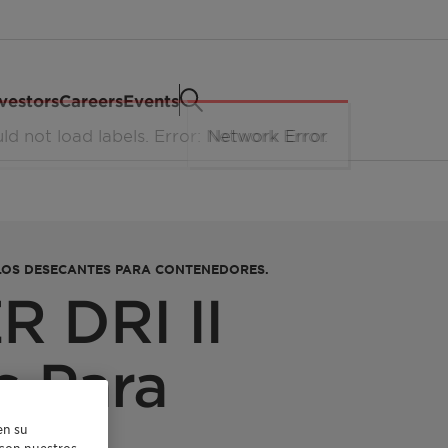
vestors
Careers
Events
LOS DESECANTES PARA CONTENEDORES.
 DRI II
s Para
en su
r con nuestros