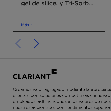
gel de sílice, y Tri-Sorb
para ser
colgado en
tamiz molecular
alto del
interior de las
Más
paredes del
contenedor.
Container Dri
1500g
430mm
3-4
5-6
II-Pack--
x
diseñado en
475mm
un envoltorio
resistente
para ser
colgado en
alto del
Creamos valor agregado mediante la apreciació
interior de las
clientes: con soluciones competitivas e innova
paredes del
empleados: adhiriéndonos a los valores de nue
contenedor.
nuestros accionistas: con rendimientos superior