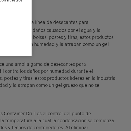
res
frece una amplia línea de desecantes para
átil contra los daños causados por el agua y la
isponibles en bolsas, postes y tiras, estos productos
s veces su peso en humedad y la atrapan como un gel
frece una amplia gama de desecantes para
il contra los daños por humedad durante el
 postes y tiras, estos productos líderes en la industria
dad y la atrapan como un gel grueso que no se
 Container Dri II es el control del punto de
la temperatura a la cual la condensación se comienza
edes y techos de contenedores. Al eliminar