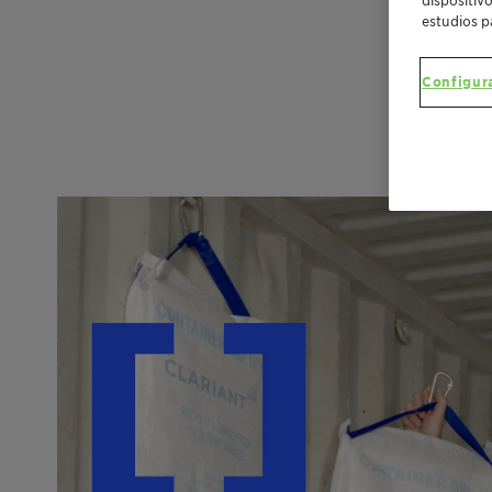
estudios p
Configur