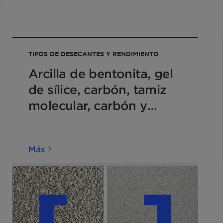
2
TIPOS DE DESECANTES Y RENDIMIENTO
Arcilla de bentonita, gel
de sílice, carbón, tamiz
molecular, carbón y
arcilla de bentonita y gel
de sílice
Más
2