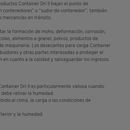
oductos Container Dri II bajan el punto de
en contenedores” o “sudor de contenedor”, también
 mercancías en tránsito.
itar la formación de moho, deformación, corrosión,
colas, alimentos a granel, polvos, productos de
de maquinaria. Los desecantes para carga Container
ribuidores y otras partes interesadas a proteger el
 en cuanto a la calidad y salvaguardar los ingresos.
ntainer Dri II es particularmente valiosa cuando:
e debe retirar la humedad.
ido al clima, la carga o las condiciones de
xterior y la humedad.