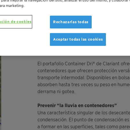
Contenedo
ara marketing.
El portafolio de Container Dri
de Clariant o
ación de cookies
Rechazarlas todas
contenedores que permite la protección vers
humedad durante el transporte intermodal. D
Aceptar todas las cookies
líderes en la industria absorben hasta tre
grueso que no se derrama ni gotea.
El portafolio Container Dri® de Clariant o
contenedores que ofrecen protección versát
transporte intermodal. Disponibles en bolsas,
absorben hasta tres veces su peso en hume
derrama ni gotea.
Prevenir “la lluvia en contenedores”
Una característica singular de los desecantes
condensación. El punto de condensación es 
a formar en las superficies, tales como par