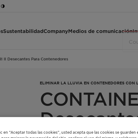
es
Sustentabilidad
Company
Medios de comunicación
In
 II Desecantes Para Contenedores
ELIMINAR LA LLUVIA EN CONTENEDORES CON 
CONTAINER
Desecante
lic en “Aceptar todas las cookies”, usted acepta que las cookies se guarden 
o para mejorar la navegación del sitio, analizar el uso del mismo, y colabora