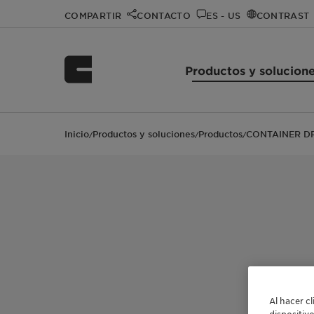
COMPARTIR
CONTACTO
ES - US
CONTRAST
Productos y solucion
Inicio
Productos y soluciones
Productos
CONTAINER DRI
/
/
/
Al hacer c
dispositiv