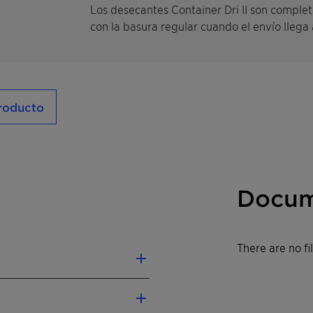
Los desecantes Container Dri II son comple
con la basura regular cuando el envío llega a
producto
Docum
There are no f
ga debido a daños por