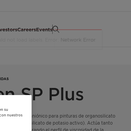
vestors
Careers
Events
CIDAS
n SP Plus
en su
a viscosidad y aniónico para pinturas de organosilicato
r con nuestros
odio (28 % de silicato de potasio activo). Actúa tanto
sistemas, mejorando el perfil de viscosidad de la