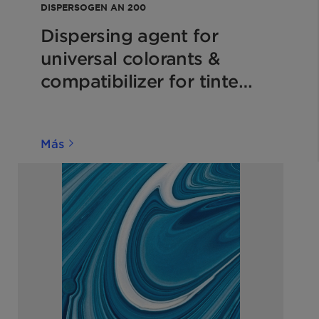
DISPERSOGEN AN 200
Dispersing agent for
universal colorants &
compatibilizer for tinted
waterborne and
solventborne deco
Más
paints