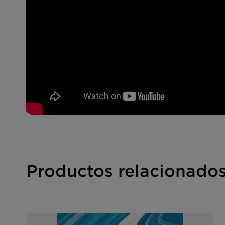
Libre de VOC (ISO 11890-2)
Libre de SVOC (ISO 16000-9)
Libre de etiqueta de peligro
Libre de alquilfenoles etoxilados
Adecuado para etiquetas de cumplimiento eco
European Ecoflower, Blue Angel y Scandinavi
Productos relacionado