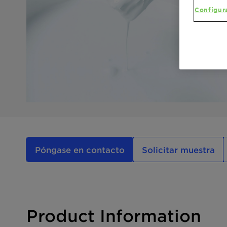
Configur
Póngase en contacto
Solicitar muestra
Product Information