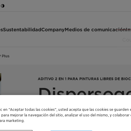
es
Sustentabilidad
Company
Medios de comunicación
In
 Plus
ADITIVO 2 EN 1 PARA PINTURAS LIBRES DE BIO
Dispersoge
lic en “Aceptar todas las cookies”, usted acepta que las cookies se guarden 
El Dispersogen SP Plus es un aditivo de baj
o para mejorar la navegación del sitio, analizar el uso del mismo, y colabora
ara marketing.
que contienen hasta un 10 % de silicato de s
como estabilizador y dispersante en ciertos 