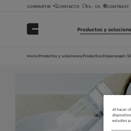
COMPARTIR
CONTACTO
ES - US
CONTRAST
Productos y solucion
Inicio
Productos y soluciones
Productos
Dispersogen SP
/
/
/
Al hacer c
dispositiv
estudios p