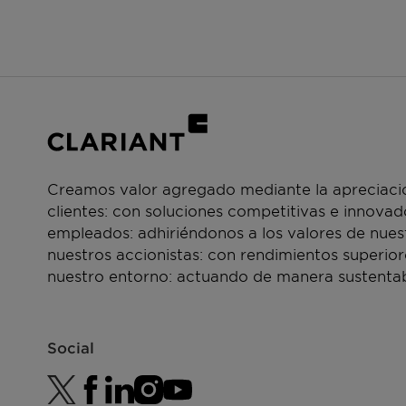
Moisturizing
Compatible with alcohol
Light skin feel
Creamos valor agregado mediante la apreciació
clientes: con soluciones competitivas e innova
empleados: adhiriéndonos a los valores de nue
nuestros accionistas: con rendimientos superior
nuestro entorno: actuando de manera sustentab
Social