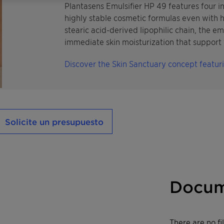
Plantasens Emulsifier HP 49 features four in
highly stable cosmetic formulas even with hi
stearic acid-derived lipophilic chain, the em
immediate skin moisturization that support t
Discover the Skin Sanctuary concept featur
Solicite un presupuesto
Docum
There are no f