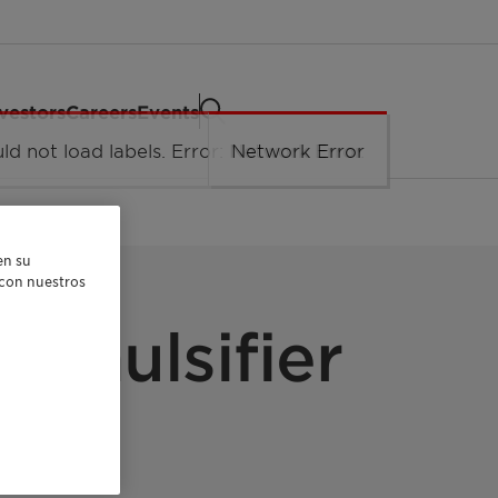
vestors
Careers
Events
ld not load labels. Error: Network Error.
Network Error
en su
r con nuestros
 Emulsifier