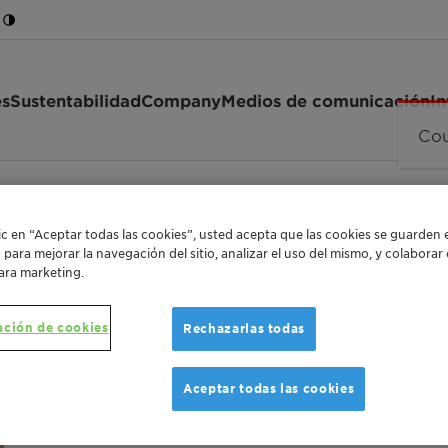
es
Sustentabilidad
Company
Medios de comunicación
In
Cou
lsifier HP 49
lic en “Aceptar todas las cookies”, usted acepta que las cookies se guarden 
o para mejorar la navegación del sitio, analizar el uso del mismo, y colabora
THE SOFT SIDE OF MOISTURIZATION
ara marketing.
Plantasens
ación de cookies
Rechazarlas todas
HP 49
Aceptar todas las cookies