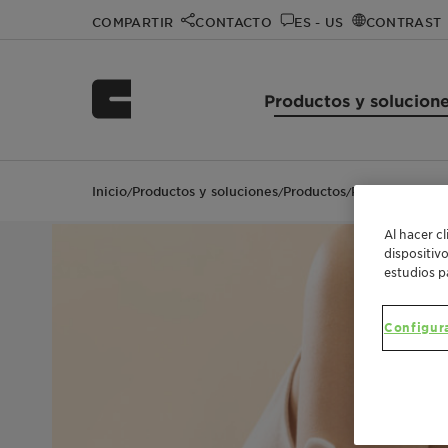
COMPARTIR
CONTACTO
ES - US
CONTRAST
Productos y solucion
Inicio
Productos y soluciones
Productos
Plantasens Emu
/
/
/
Al hacer c
dispositiv
estudios p
Configur