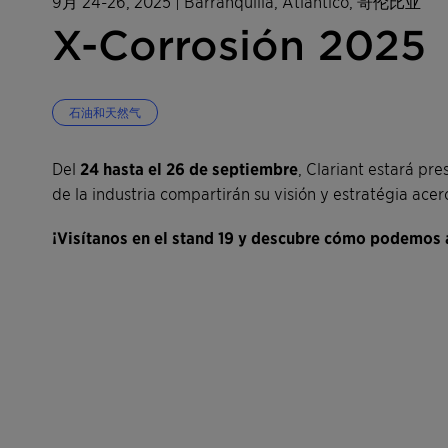
9月 24-26, 2025
| Barranquilla, Atlántico, 哥伦比亚
X-Corrosión 2025
石油和天然气
Del
24 hasta el 26 de septiembre
, Clariant estará pr
de la industria compartirán su visión y estratégia acer
¡Visítanos en el stand 19 y descubre cómo podemos 