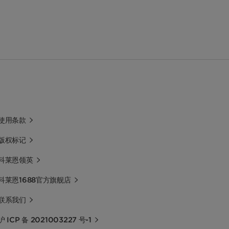
使用条款
版权标记
科莱恩领英
科莱恩1688官方旗舰店
联系我们
沪 ICP 备 2021003227 号-1