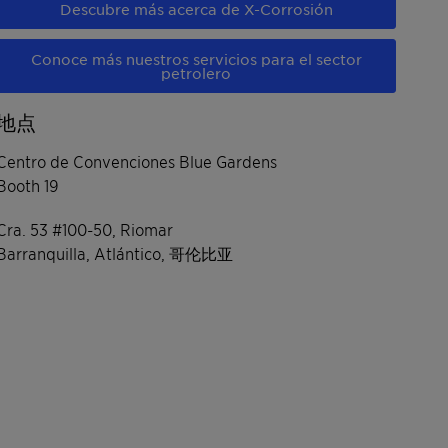
Descubre más acerca de X-Corrosión
Conoce más nuestros servicios para el sector
petrolero
地点
Centro de Convenciones Blue Gardens
Booth 19
Cra. 53 #100-50, Riomar
Barranquilla, Atlántico, 哥伦比亚