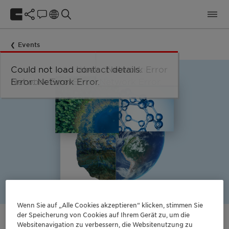
Events
Could not load taxonomy. Error:
Could not load the organizational
Could not load labels. Error:
Could not load contact details.
Network Error
Network Error.
unit structure. Error: Network Error.
Network Error.
Error: Network Error.
Wenn Sie auf „Alle Cookies akzeptieren“ klicken, stimmen Sie
der Speicherung von Cookies auf Ihrem Gerät zu, um die
Websitenavigation zu verbessern, die Websitenutzung zu