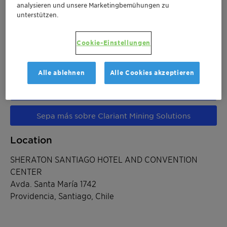
analysieren und unsere Marketingbemühungen zu
unterstützen.
Jun 12-14, 2024
| Providencia, Santiago, Chile
Cookie-Einstellungen
Tailings 2024
Alle ablehnen
Alle Cookies akzeptieren
Sepa más sobre el Tailings 2024
Sepa más sobre Clariant Mining Solutions
Location
SHERATON SANTIAGO HOTEL AND CONVENTION
CENTER
Avda. Santa María 1742
Providencia, Santiago, Chile