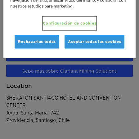
navegación del sitio, analizar el uso del mismo, y colaborar con
nuestros estudios para marketing.
jun. 12-14, 2024
| Providencia, Santiago, Chile
Configuración de cookies
Tailings 2024
Rechazarlas todas
Aceptar todas las cookies
Sepa más sobre el Tailings 2024
Sepa más sobre Clariant Mining Solutions
Location
SHERATON SANTIAGO HOTEL AND CONVENTION
CENTER
Avda. Santa María 1742
Providencia, Santiago, Chile